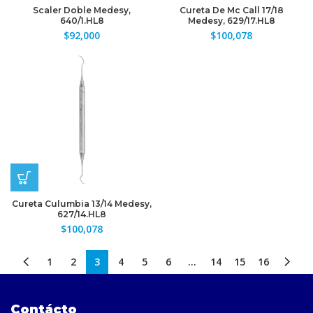
Scaler Doble Medesy,
Cureta De Mc Call 17/18
640/1.HL8
Medesy, 629/17.HL8
$
92,000
$
100,078
Cureta Culumbia 13/14 Medesy,
627/14.HL8
$
100,078
1
2
3
4
5
6
…
14
15
16
Contácto