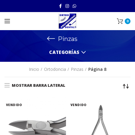
0
Pinzas
CATEGORÍAS
Inicio
Ortodoncia
Pinzas
Página 8
MOSTRAR BARRA LATERAL
VENDIDO
VENDIDO