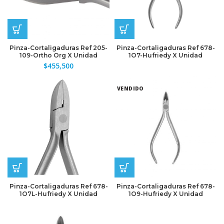
Pinza-Cortaligaduras Ref 205-
Pinza-Cortaligaduras Ref 678-
109-Ortho Org X Unidad
1O7-Hufriedy X Unidad
$
455,500
VENDIDO
Pinza-Cortaligaduras Ref 678-
Pinza-Cortaligaduras Ref 678-
1O7L-Hufriedy X Unidad
1O9-Hufriedy X Unidad