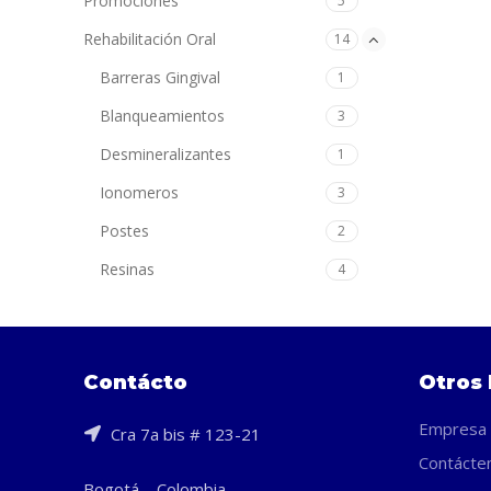
Promociones
5
Rehabilitación Oral
14
Barreras Gingival
1
Blanqueamientos
3
Desmineralizantes
1
Ionomeros
3
Postes
2
Resinas
4
Contácto
Otros 
Empresa
Cra 7a bis # 123-21
Contácte
Bogotá – Colombia.