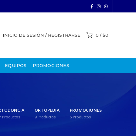
INICIO DE SESIÓN / REGISTRARSE
0
/
$
0
EQUIPOS
PROMOCIONES
RTODONCIA
ORTOPEDIA
PROMOCIONES
7
Productos
9
Productos
5
Productos