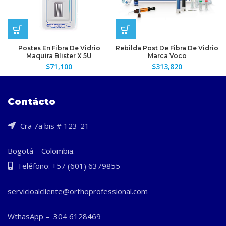
Postes En Fibra De Vidrio
Rebilda Post De Fibra De Vidrio
Maquira Blister X 5U
Marca Voco
$
71,100
$
313,820
Contácto
Cra 7a bis # 123-21
Bogotá – Colombia.
Teléfono: +57 (601) 6379855
servicioalcliente@orthoprofessional.com
WthasApp – 304 6128469