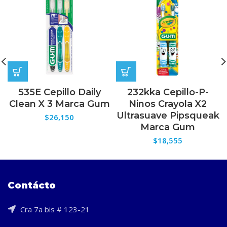
535E Cepillo Daily
232kka Cepillo-P-
Clean X 3 Marca Gum
Ninos Crayola X2
Ultrasuave Pipsqueak
$
26,150
Marca Gum
$
18,555
Contácto
Cra 7a bis # 123-21