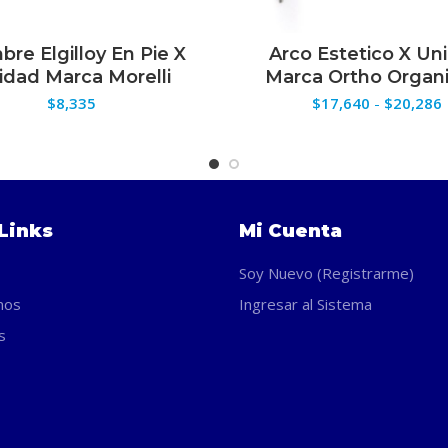
bre Elgilloy En Pie X
Arco Estetico X Un
ELECCIONAR OPCIONES
SELECCIONAR OPCION
idad Marca Morelli
Marca Ortho Organi
$
8,335
$
17,640
-
$
20,286
p
Links
Mi Cuenta
Soy Nuevo (Registrarme)
nos
Ingresar al Sistema
s