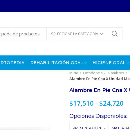
SELECCIONE LA CATEGORÍA
ORTOPEDIA
REHABILITACIÓN ORAL
HIGIENE ORAL
Inicio
Ortodoncia
Alambres
Alambre En Pie Cna X Unidad Ma
Alambre En Pie Cna X
R
$
17,510
-
$
24,720
d
Opciones Disponibles:
pr
d
PRESENTACIÓN
MATERIAL