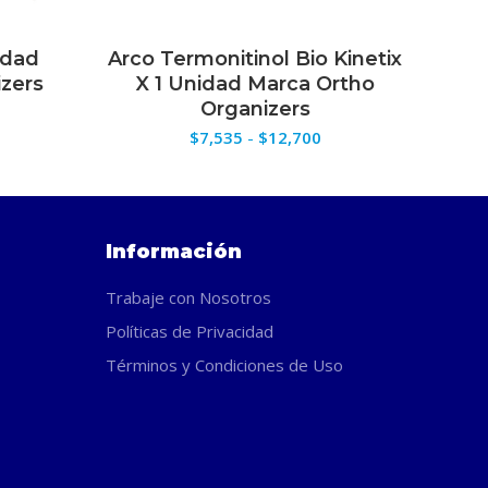
idad
Arco Termonitinol Bio Kinetix
ES
SELECCIONAR OPCIONES
zers
X 1 Unidad Marca Ortho
30G
Organizers
Rango
de
Rango
$
7,535
-
$
12,700
recios:
de
desde
precios:
$17,640
desde
hasta
$7,535
$20,286
hasta
Información
$12,700
Trabaje con Nosotros
Políticas de Privacidad
Términos y Condiciones de Uso