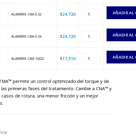
17,510
asta
AÑADIR AL
$
24,720
ALAMBRE-CNA 0.32
24,720
AÑADIR AL
$
24,720
ALAMBRE-CNA 0.36
AÑADIR AL
$
17,510
ALAMBRE-CNA 16X22
TMA™ permite un control optimizado del torque y de
n las primeras fases del tratamiento. Cambie a CNA™ y
asos de rotura, una menor fricción y un mejor
s.
ncia