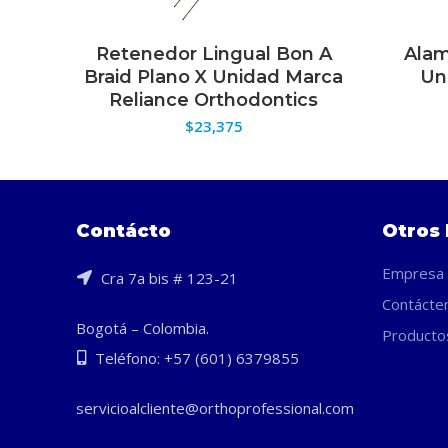
Retenedor Lingual Bon A
Alam
SELECCIONAR OPCIONES
S
Braid Plano X Unidad Marca
Un
Reliance Orthodontics
$
23,375
Contácto
Otros 
Empresa
Cra 7a bis # 123-21
Contácte
Bogotá – Colombia.
Producto
Teléfono: +57 (601) 6379855
servicioalcliente@orthoprofessional.com