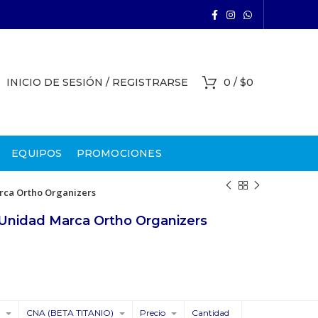
INICIO DE SESIÓN / REGISTRARSE
0
/
$
0
EQUIPOS
PROMOCIONES
rca Ortho Organizers
 Unidad Marca Ortho Organizers
ango
e
ecios:
esde
CNA (BETA TITANIO)
Precio
Cantidad