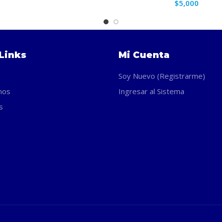
$
5,000
Links
Mi Cuenta
Soy Nuevo (Registrarme)
nos
Ingresar al Sistema
s