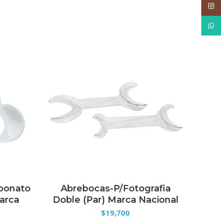
Inst
What
rbonato
Abrebocas-P/Fotografia
C
ES
SELECCIONAR OPCIONES
arca
Doble (Par) Marca Nacional
$
19,700