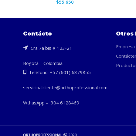
$
55,650
Contácto
Otros 
Empresa
Cra 7a bis # 123-21
Contácte
Bogotá – Colombia.
Producto
Teléfono: +57 (601) 6379855
servicioalcliente@orthoprofessional.com
WthasApp – 304 6128469
ORTHOPROFESSIONAL
2020