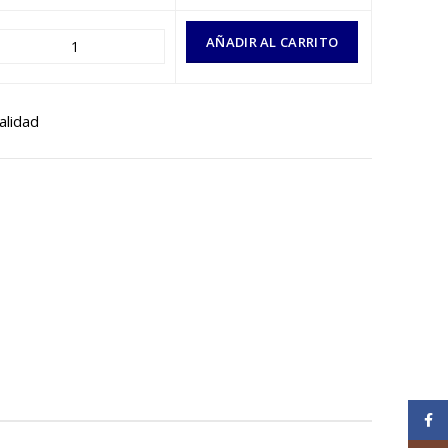
AÑADIR AL CARRITO
alidad
Face