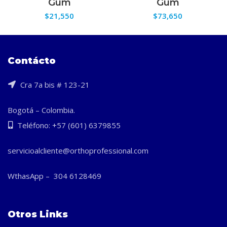
Gum
Gum
$
21,550
$
73,650
Contácto
Cra 7a bis # 123-21
Bogotá – Colombia.
Teléfono: +57 (601) 6379855
servicioalcliente@orthoprofessional.com
WthasApp – 304 6128469
Otros Links