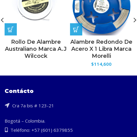
Rollo De Alambre
Alambre Redondo De
Australiano Marca A.J
Acero X 1 Libra Marca
Wilcock
Morelli
$
114,600
Contácto
Cra 7a bis # 123-21
Bogotá – Colombia.
Teléfono: +57 (601) 6379855