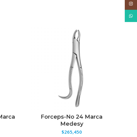
Inst
What
 Marca
Forceps-No 24 Marca
ES
SELECCIONAR OPCIONES
Medesy
$
265,450