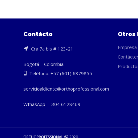
Contácto
Otros 
Empresa
Cra 7a bis # 123-21
Contácte
Bogotá – Colombia.
Producto
Teléfono: +57 (601) 6379855
servicioalcliente@orthoprofessional.com
WthasApp – 304 6128469
ORTHOPROFESSIONAL
2020