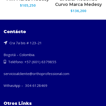
Curvo Marca Medesy
$
105,250
$
136,200
Contácto
Cra 7a bis # 123-21
Bogotá – Colombia.
Teléfono: +57 (601) 6379855
servicioalcliente@orthoprofessional.com
WthasApp – 304 6128469
Otros Links