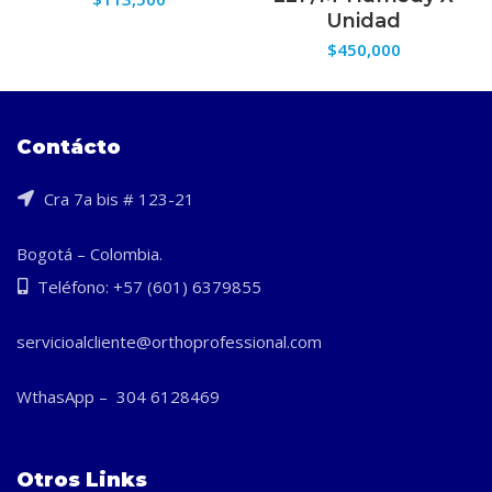
Unidad
$
450,000
Contácto
Cra 7a bis # 123-21
Bogotá – Colombia.
Teléfono: +57 (601) 6379855
servicioalcliente@orthoprofessional.com
WthasApp – 304 6128469
Otros Links