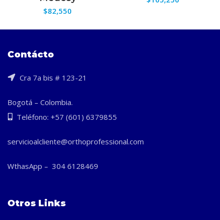
$
82,550
Contácto
Cra 7a bis # 123-21
Bogotá – Colombia.
Teléfono: +57 (601) 6379855
servicioalcliente@orthoprofessional.com
WthasApp – 304 6128469
Otros Links