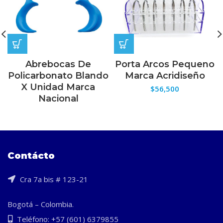
Abrebocas De
Porta Arcos Pequeno
Policarbonato Blando
Marca Acridiseño
X Unidad Marca
$
56,500
Nacional
Contácto
Cra 7a bis # 123-21
Bogotá – Colombia.
Teléfono: +57 (601) 6379855