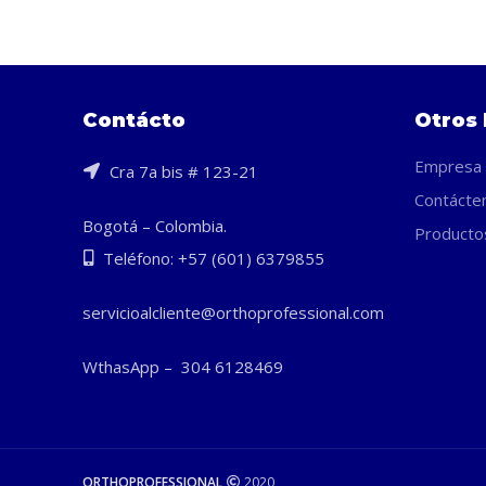
Contácto
Otros 
Empresa
Cra 7a bis # 123-21
Contácte
Bogotá – Colombia.
Producto
Teléfono: +57 (601) 6379855
servicioalcliente@orthoprofessional.com
WthasApp – 304 6128469
ORTHOPROFESSIONAL
2020