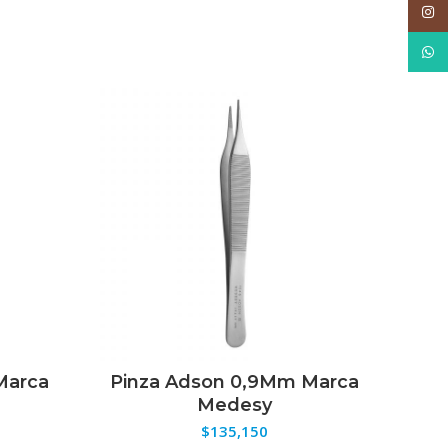
Inst
What
 Marca
Pinza Adson 0,9Mm Marca
Pi
ES
SELECCIONAR OPCIONES
Medesy
Ba
$
135,150