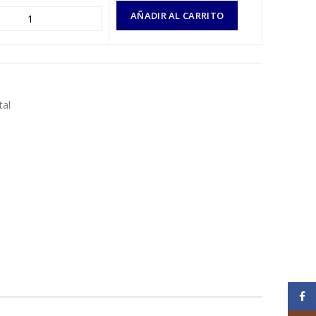
AÑADIR AL CARRITO
tal
Face