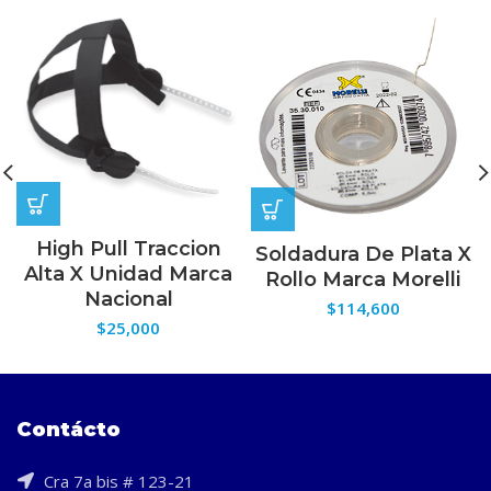
High Pull Traccion
Soldadura De Plata X
Alta X Unidad Marca
Rollo Marca Morelli
Nacional
$
114,600
$
25,000
Contácto
Cra 7a bis # 123-21