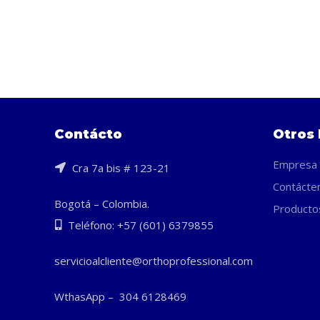
Contácto
Otros 
Empresa
Cra 7a bis # 123-21
Contácte
Bogotá – Colombia.
Producto
Teléfono: +57 (601) 6379855
servicioalcliente@orthoprofessional.com
WthasApp – 304 6128469