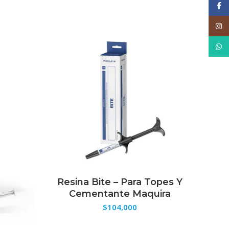
Face
Inst
VEND
What
Resina Bite – Para Topes Y
Io
SELECCIONAR OPCIONES
Cementante Maquira
Líq
$
104,000