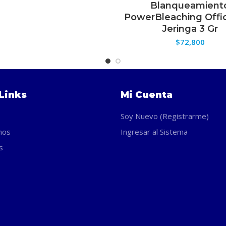
Blanqueamient
SELECCIONAR OPCION
PowerBleaching Offi
Jeringa 3 Gr
$
72,800
Links
Mi Cuenta
Soy Nuevo (Registrarme)
nos
Ingresar al Sistema
s