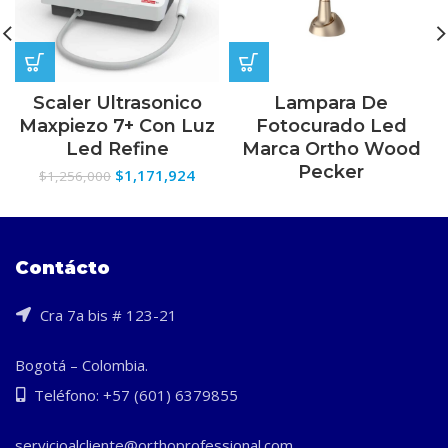
Scaler Ultrasonico
Lampara De
Maxpiezo 7+ Con Luz
Fotocurado Led
Led Refine
Marca Ortho Wood
Pecker
El
El
$
1,171,924
$
1,256,000
precio
precio
original
actual
era:
es:
$1,256,000.
$1,171,924.
Contácto
Cra 7a bis # 123-21
Bogotá – Colombia.
Teléfono: +57 (601) 6379855
servicioalcliente@orthoprofessional.com