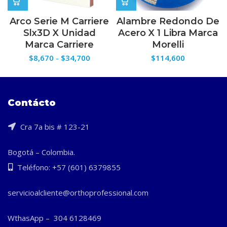
Arco Serie M Carriere
Alambre Redondo De
Slx3D X Unidad
Acero X 1 Libra Marca
Marca Carriere
Morelli
Rango
$
8,670
-
$
34,700
$
114,600
de
precios:
desde
$8,670
Contácto
hasta
$34,700
Cra 7a bis # 123-21
Bogotá – Colombia.
Teléfono: +57 (601) 6379855
servicioalcliente@orthoprofessional.com
WthasApp – 304 6128469