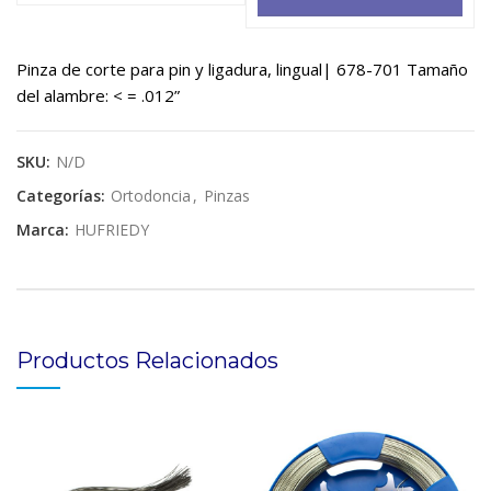
$541,658.
$499,800.
Pinza de corte para pin y ligadura, lingual| 678-701 Tamaño
del alambre: < = .012”
SKU:
N/D
Categorías:
Ortodoncia
,
Pinzas
Marca:
HUFRIEDY
Productos Relacionados