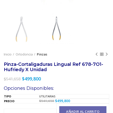
Inicio
Ortodoncia
Pinzas
Pinza-Cortaligaduras Lingual Ref 678-7O1-
Hufriedy X Unidad
El
El
$
499,800
$
541,658
precio
precio
Opciones Disponibles:
original
actual
era:
es:
UTILITARIAS
$541,658.
$499,800.
$
541,658
$
499,800
El
El
precio
precio
original
actual
AÑADIR AL CARRITO
era:
es: