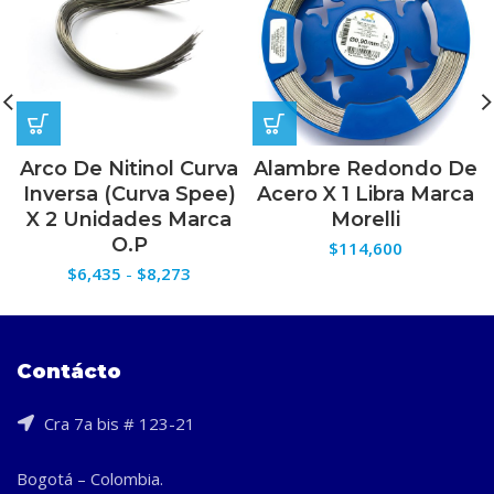
Arco De Nitinol Curva
Alambre Redondo De
Inversa (Curva Spee)
Acero X 1 Libra Marca
X 2 Unidades Marca
Morelli
O.P
$
114,600
Rango
$
6,435
-
$
8,273
de
precios:
desde
$6,435
Contácto
hasta
$8,273
Cra 7a bis # 123-21
Bogotá – Colombia.