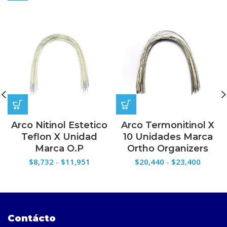
Arco Nitinol Estetico
Arco Termonitinol X
Teflon X Unidad
10 Unidades Marca
Marca O.P
Ortho Organizers
Rango
Rango
$
8,732
-
$
11,951
$
20,440
-
$
23,400
de
de
precios:
precios
desde
desde
$8,732
$20,44
hasta
hasta
Contácto
$11,951
$23,40