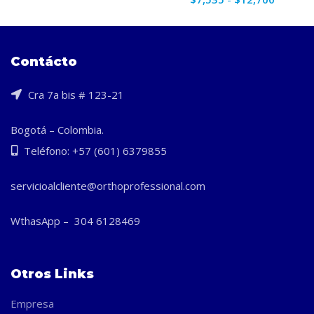
de
precios:
desde
$7,535
Contácto
hasta
$12,70
Cra 7a bis # 123-21
Bogotá – Colombia.
Teléfono: +57 (601) 6379855
servicioalcliente@orthoprofessional.com
WthasApp – 304 6128469
Otros Links
Empresa