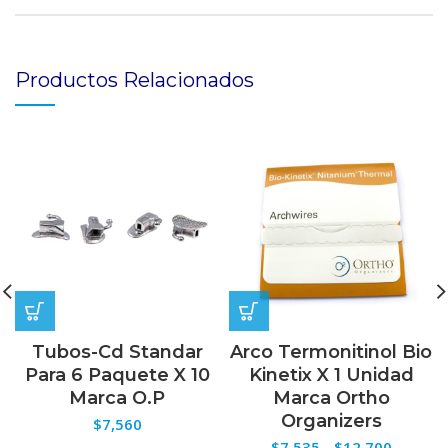
Productos Relacionados
Tubos-Cd Standar
Arco Termonitinol Bio
Para 6 Paquete X 10
Kinetix X 1 Unidad
Marca O.P
Marca Ortho
Organizers
$
7,560
Rango
$
7,535
-
$
12,700