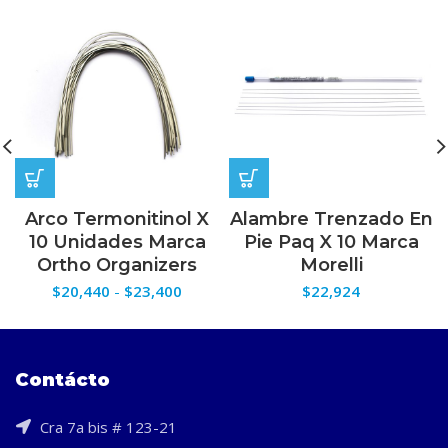
Arco Termonitinol X
Alambre Trenzado En
10 Unidades Marca
Pie Paq X 10 Marca
Ortho Organizers
Morelli
Rango
$
20,440
-
$
23,400
$
22,924
de
precios:
desde
$20,440
Contácto
hasta
$23,400
Cra 7a bis # 123-21