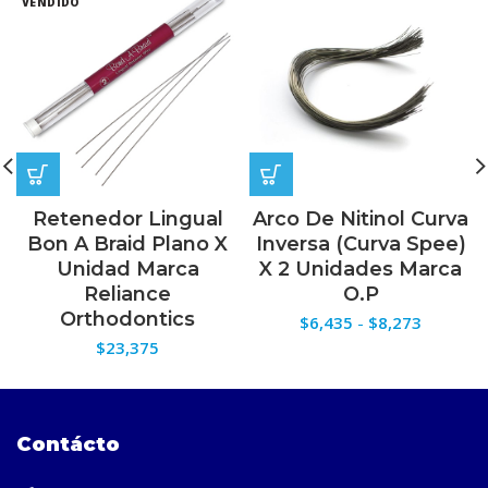
VENDIDO
Retenedor Lingual
Arco De Nitinol Curva
Bon A Braid Plano X
Inversa (Curva Spee)
Unidad Marca
X 2 Unidades Marca
Reliance
O.P
Orthodontics
Rango
$
6,435
-
$
8,273
de
$
23,375
precios:
desde
$6,435
hasta
Contácto
$8,273