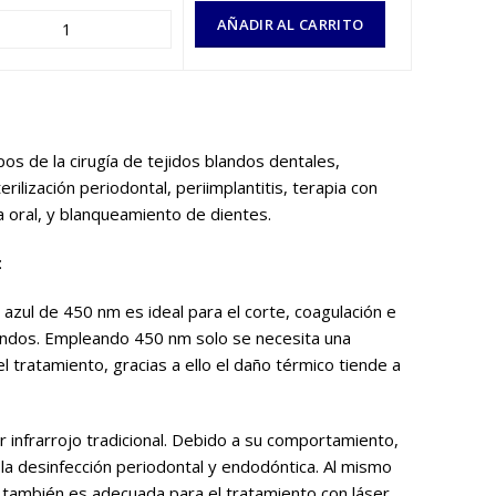
AÑADIR AL CARRITO
pos de la cirugía de tejidos blandos dentales,
erilización periodontal, periimplantitis, terapia con
ra oral, y blanqueamiento de dientes.
:
 azul de 450 nm es ideal para el corte, coagulación e
blandos. Empleando 450 nm solo se necesita una
l tratamiento, gracias a ello el daño térmico tiende a
 infrarrojo tradicional. Debido a su comportamiento,
la desinfección periodontal y endodóntica. Al mismo
 también es adecuada para el tratamiento con láser