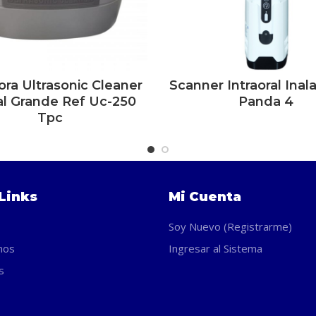
ra Ultrasonic Cleaner
Scanner Intraoral Inal
LEER MÁS
LEER MÁS
al Grande Ref Uc-250
Panda 4
Tpc
Links
Mi Cuenta
Soy Nuevo (Registrarme)
nos
Ingresar al Sistema
s