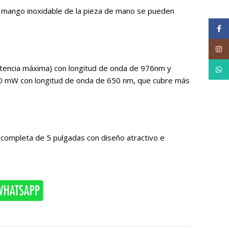
el mango inoxidable de la pieza de mano se pueden
Face
Inst
otencia máxima) con longitud de onda de 976nm y
What
200 mW con longitud de onda de 650 nm, que cubre más
ta completa de 5 pulgadas con diseño atractivo e