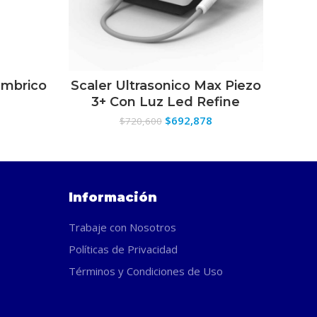
ambrico
Scaler Ultrasonico Max Piezo
Scan
SELECCIONAR OPCIONES
3+ Con Luz Led Refine
El
El
$
692,878
$
720,600
precio
precio
original
actual
era:
es:
$720,600.
$692,878.
Información
Trabaje con Nosotros
Políticas de Privacidad
Términos y Condiciones de Uso