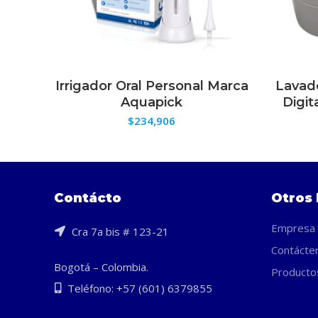
Irrigador Oral Personal Marca
Lavado
SELECCIONAR OPCIONES
Aquapick
Digit
$
234,906
Contácto
Otros 
Empresa
Cra 7a bis # 123-21
Contácte
Bogotá – Colombia.
Producto
Teléfono: +57 (601) 6379855