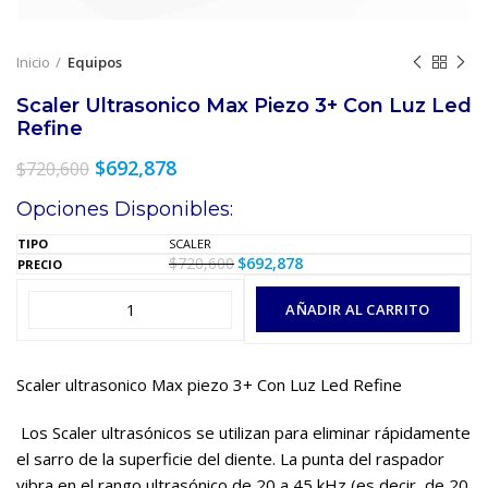
Inicio
Equipos
Scaler Ultrasonico Max Piezo 3+ Con Luz Led
Refine
El
El
$
692,878
$
720,600
precio
precio
Opciones Disponibles:
original
actual
era:
es:
SCALER
$720,600.
$692,878.
$
720,600
$
692,878
El
El
precio
precio
original
actual
AÑADIR AL CARRITO
era:
es:
$720,600.
$692,878.
Scaler ultrasonico Max piezo 3+ Con Luz Led Refine
Los Scaler ultrasónicos se utilizan para eliminar rápidamente
el sarro de la superficie del diente. La punta del raspador
vibra en el rango ultrasónico de 20 a 45 kHz (es decir, de 20