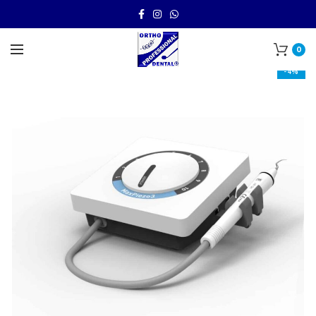
0
-4%