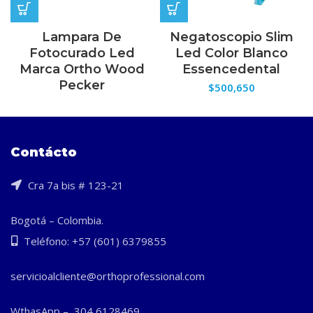
Lampara De
Negatoscopio Slim
Fotocurado Led
Led Color Blanco
Marca Ortho Wood
Essencedental
Pecker
$
500,650
Contácto
Cra 7a bis # 123-21
Bogotá – Colombia.
Teléfono: +57 (601) 6379855
servicioalcliente@orthoprofessional.com
WthasApp – 304 6128469