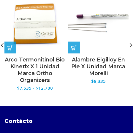
Arco Termonitinol Bio
Alambre Elgilloy En
Kinetix X 1 Unidad
Pie X Unidad Marca
Marca Ortho
Morelli
Organizers
$
8,335
Rango
$
7,535
-
$
12,700
de
precios:
desde
$7,535
hasta
Contácto
$12,700