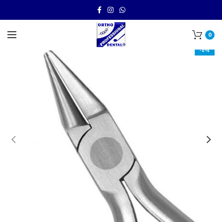
0
-8%