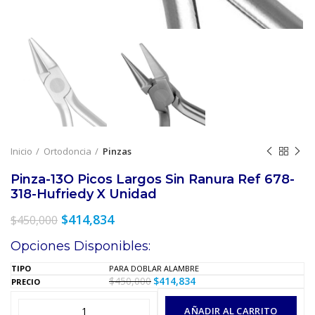
Inicio
Ortodoncia
Pinzas
Pinza-13O Picos Largos Sin Ranura Ref 678-
318-Hufriedy X Unidad
El
El
$
414,834
$
450,000
precio
precio
Opciones Disponibles:
original
actual
era:
es:
PARA DOBLAR ALAMBRE
$450,000.
$414,834.
$
450,000
$
414,834
El
El
precio
precio
original
actual
AÑADIR AL CARRITO
era:
es: