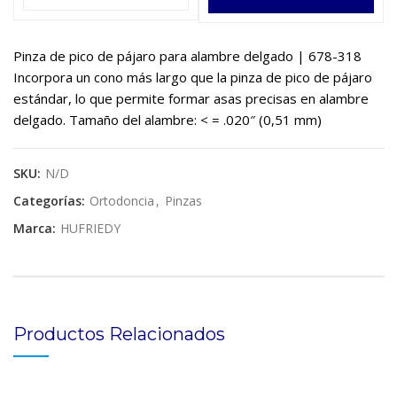
$450,000.
$414,834.
Pinza de pico de pájaro para alambre delgado | 678-318
Incorpora un cono más largo que la pinza de pico de pájaro
estándar, lo que permite formar asas precisas en alambre
delgado. Tamaño del alambre: < = .020″ (0,51 mm)
SKU:
N/D
Categorías:
Ortodoncia
,
Pinzas
Marca:
HUFRIEDY
Productos Relacionados