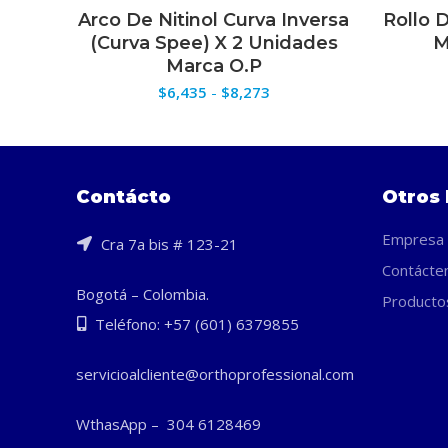
Arco De Nitinol Curva Inversa
Rollo 
SELECCIONAR OPCIONES
(Curva Spee) X 2 Unidades
M
Marca O.P
Rango
$
6,435
-
$
8,273
de
precios:
desde
$6,435
hasta
Contácto
Otros 
$8,273
Empresa
Cra 7a bis # 123-21
Contácte
Bogotá – Colombia.
Producto
Teléfono: +57 (601) 6379855
servicioalcliente@orthoprofessional.com
WthasApp – 304 6128469