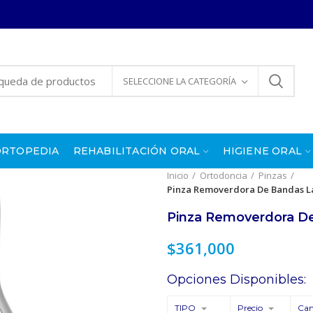
SELECCIONE LA CATEGORÍA
ORTOPEDIA
REHABILITACIÓN ORAL
HIGIENE ORAL
Inicio
Ortodoncia
Pinzas
Pinza Removerdora De Bandas 
Pinza Removerdora D
$
361,000
Opciones Disponibles:
TIPO
Precio
Can