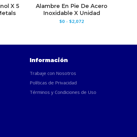
nol X 5
Alambre En Pie De Acero
Arco
ES
SELECCIONAR OPCIONES
Metals
Inoxidable X Unidad
U
Rango
$
0
-
$
2,072
de
precios:
desde
$0
hasta
$2,072
Información
Trabaje con Nosotros
Políticas de Privacidad
Términos y Condiciones de Uso