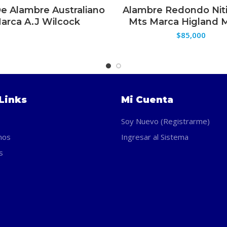
De Alambre Australiano
Alambre Redondo Niti
LEER MÁS
SELECCIONAR OPCION
arca A.J Wilcock
Mts Marca Higland 
$
85,000
Links
Mi Cuenta
Soy Nuevo (Registrarme)
nos
Ingresar al Sistema
s