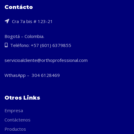
$20,440
Contácto
hasta
$23,400
Cra 7a bis # 123-21
Bogotá – Colombia.
Teléfono: +57 (601) 6379855
servicioalcliente@orthoprofessional.com
WthasApp – 304 6128469
Otros Links
Empresa
Contáctenos
Productos