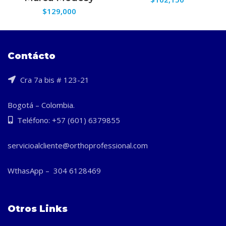
$
129,000
Contácto
Cra 7a bis # 123-21
Bogotá – Colombia.
Teléfono: +57 (601) 6379855
servicioalcliente@orthoprofessional.com
WthasApp – 304 6128469
Otros Links