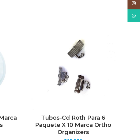
Inst
What
 Marca
Tubos-Cd Roth Para 6
Arco
SELECCIONAR OPCIONES
s
Paquete X 10 Marca Ortho
M
Organizers