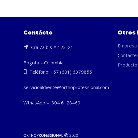
Contácto
Otros 
Empresa
Cra 7a bis # 123-21
Contácte
Bogotá – Colombia.
Producto
Teléfono: +57 (601) 6379855
servicioalcliente@orthoprofessional.com
WthasApp – 304 6128469
ORTHOPROFESSIONAL
2020